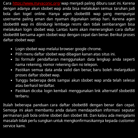
Cara
https://www.mayaconic.org/
wap menjadi paling diburu saat ini. Karena
dengan adanya akun sbobet wap anda bisa melakukan semua taruhan judi
bola dan togel online. Hanya agen sbobet88 wap yang mempunyai
username paling aman dan nyaman digunakan setiap hari. Karena agen
sbobet88 wap ini dilindungi lembaga resmi dan tidak sembarangan bisa
melakukan login sbobet wap. Lantas kami akan menerangkan cara daftar
sbobet88 bersama agen sbobet wap dengan cepat dan benar. Berikut proses
daftar sbobet wap:
Login sbobet wap melalui browser google chrome.
Pilih menu daftar sbobet wap dibagian kanan atas situs ini.
Isi formulir pendaftaran menggunakan data lengkap anda seperti
nama rekening, nomor rekening dan no telepon.
Pastikan semua data anda valid dan benar, baru boleh melanjutkan
proses daftar sbobet wap.
Tunggu beberapa detik sampai akun sbobet wap anda telah selesai
atau berhasil terdaftar.
Pastikan dicoba login kembali menggunakan link alternatif sbobet88
terbaru.
Itulah beberapa panduan cara daftar sbobet88 dengan benar dan cepat.
Semoga ini akan membantu anda dalam mendapatkan informasi seputar
permainan judi bola online sbobet dan sbobet 88. Dan kalau ada mengalami
masalah tidak perlu sungkan untuk mengkonfirmasikannya kepada customer
service kami.