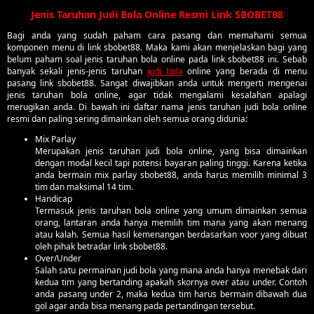
Jenis Taruhan Judi Bola Online Resmi Link SBOBET88
Bagi anda yang sudah paham cara pasang dan memahami semua
komponen menu di link sbobet88. Maka kami akan menjelaskan bagi yang
belum paham soal jenis taruhan bola online pada link sbobet88 ini. Sebab
banyak sekali jenis-jenis taruhan
judi bola
online yang berada di menu
pasang link sbobet88. Sangat diwajibkan anda untuk mengerti mengenai
jenis taruhan bola online, agar tidak mengalami kesalahan apalagi
merugikan anda. Di bawah ini daftar nama jenis taruhan judi bola online
resmi dan paling sering dimainkan oleh semua orang didunia:
Mix Parlay
Merupakan jenis taruhan judi bola online, yang bisa dimainkan
dengan modal kecil tapi potensi bayaran paling tinggi. Karena ketika
anda bermain mix parlay sbobet88, anda harus memilih minimal 3
tim dan maksimal 14 tim.
Handicap
Termasuk jenis taruhan bola online yang umum dimainkan semua
orang, lantaran anda hanya memilih tim mana yang akan menang
atau kalah. Semua hasil kemenangan berdasarkan voor yang dibuat
oleh pihak betradar link sbobet88.
Over/Under
Salah satu permainan judi bola yang mana anda hanya menebak dari
kedua tim yang bertanding apakah skornya over atau under. Contoh
anda pasang under 2, maka kedua tim harus bermain dibawah dua
gol agar anda bisa menang pada pertandingan tersebut.